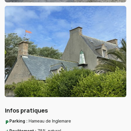
Infos pratiques
Parking :
Hameau de Inglemare
local_parking
Revêtement :
78% naturel