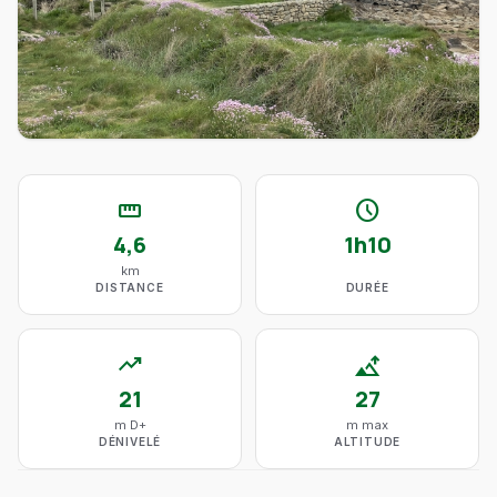
straighten
schedule
4,6
1h10
km
DISTANCE
DURÉE
trending_up
altitude
21
27
m D+
m max
DÉNIVELÉ
ALTITUDE