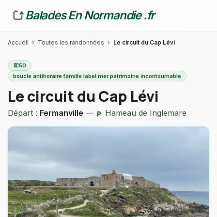
Balades En Normandie .fr
Accueil
›
Toutes les randonnées
›
Le circuit du Cap Lévi
map
50
boucle antihoraire famille label mer patrimoine incontournable
Le circuit du Cap Lévi
Départ :
Fermanville
—
Hameau de Inglemare
local_parking