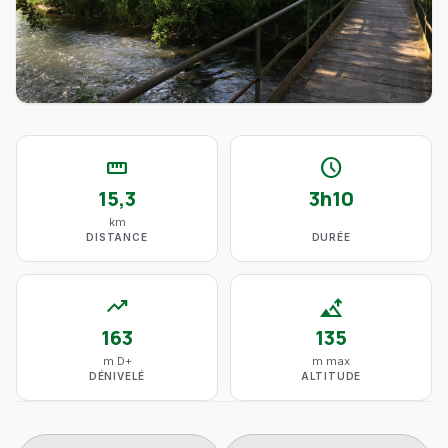
straighten
schedule
15,3
3h10
km
DISTANCE
DURÉE
trending_up
altitude
163
135
m D+
m max
DÉNIVELÉ
ALTITUDE