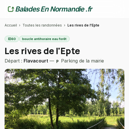
Balades En Normandie .fr
Accueil
›
Toutes les randonnées
›
Les rives de l'Epte
map
60
boucle antihoraire eau forêt
Les rives de l'Epte
Départ :
Flavacourt
—
Parking de la mairie
local_parking