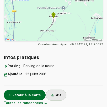
Coordonnées départ : 49.3342572, 1.8190697
Infos pratiques
Parking :
Parking de la mairie
local_parking
Ajouté le :
22 juillet 2016
calendar_today
arrow_back
download
Retour à la carte
GPX
Toutes les randonnées →