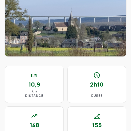
straighten
schedule
10,9
2h10
km
DISTANCE
DURÉE
trending_up
altitude
148
155