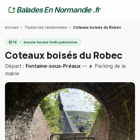
Balades En Normandie .fr
Accueil
›
Toutes les randonnées
›
Coteaux boisés du Robec
map
76
boucle horaire forêt patrimoine
Coteaux boisés du Robec
Départ :
Fontaine-sous-Préaux
—
Parking de la
local_parking
mairie