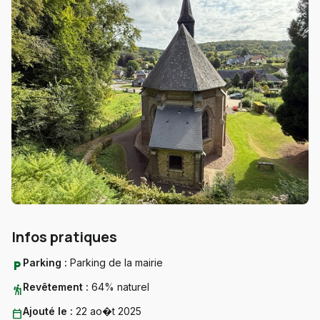
Infos pratiques
Parking :
Parking de la mairie
local_parking
Revêtement :
64% naturel
hiking
Ajouté le :
22 ao�t 2025
calendar_today