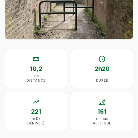
straighten
schedule
10,2
2h20
km
DISTANCE
DURÉE
trending_up
altitude
221
161
m D+
m max
DÉNIVELÉ
ALTITUDE