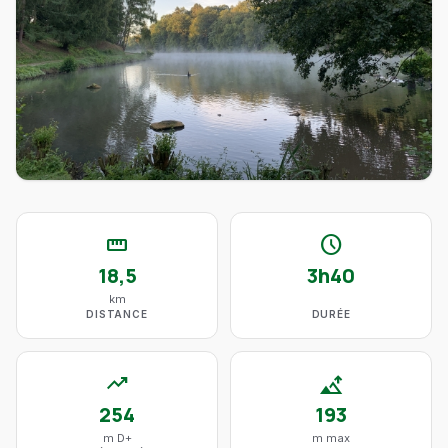
straighten
schedule
18,5
3h40
km
DISTANCE
DURÉE
trending_up
altitude
254
193
m D+
m max