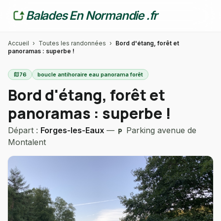
Balades En Normandie .fr
Accueil
›
Toutes les randonnées
›
Bord d'étang, forêt et
panoramas : superbe !
map
76
boucle antihoraire eau panorama forêt
Bord d'étang, forêt et
panoramas : superbe !
Départ :
Forges-les-Eaux
—
Parking avenue de
local_parking
Montalent