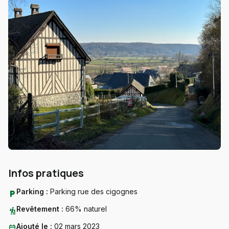
Infos pratiques
Parking :
Parking rue des cigognes
local_parking
Revêtement :
66% naturel
hiking
Ajouté le :
02 mars 2023
calendar_today