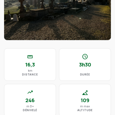
straighten
schedule
16,3
3h30
km
DISTANCE
DURÉE
trending_up
altitude
246
109
m D+
m max
DÉNIVELÉ
ALTITUDE