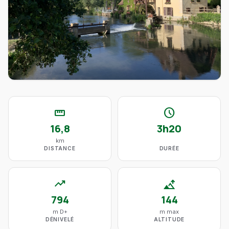
straighten
schedule
16,8
3h20
km
DISTANCE
DURÉE
trending_up
altitude
794
144
m D+
m max
DÉNIVELÉ
ALTITUDE