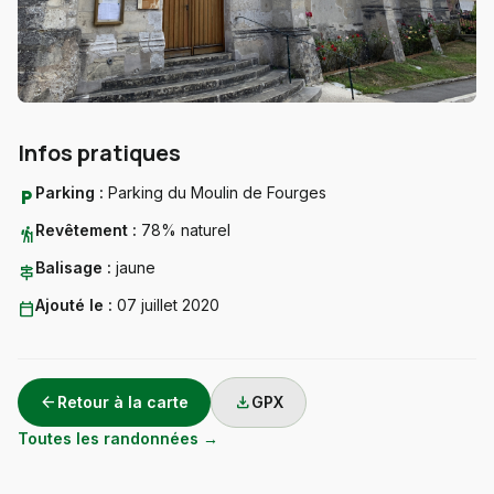
Infos pratiques
Parking :
Parking du Moulin de Fourges
local_parking
Revêtement :
78% naturel
hiking
Balisage :
jaune
signpost
Ajouté le :
07 juillet 2020
calendar_today
arrow_back
download
Retour à la carte
GPX
Toutes les randonnées →