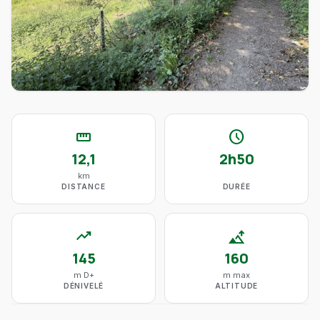
straighten
schedule
12,1
2h50
km
DISTANCE
DURÉE
trending_up
altitude
145
160
m D+
m max
DÉNIVELÉ
ALTITUDE