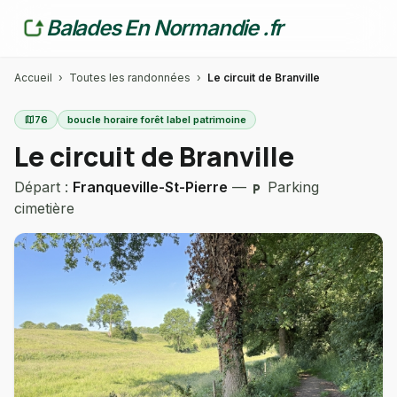
Balades En Normandie .fr
Accueil
›
Toutes les randonnées
›
Le circuit de Branville
map
76
boucle horaire forêt label patrimoine
Le circuit de Branville
Départ :
Franqueville-St-Pierre
—
Parking
local_parking
cimetière