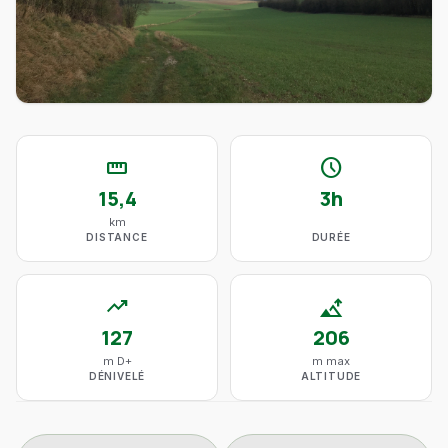
straighten
schedule
15,4
3h
km
DISTANCE
DURÉE
trending_up
altitude
127
206
m D+
m max
DÉNIVELÉ
ALTITUDE