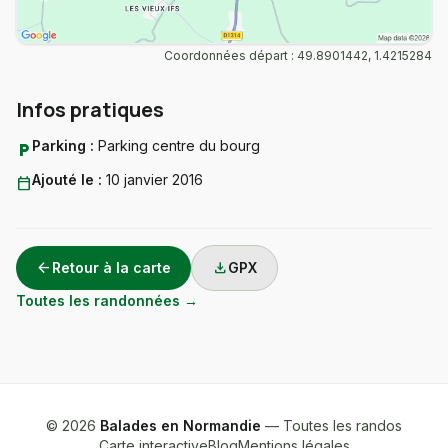
Coordonnées départ : 49.8901442, 1.4215284
Infos pratiques
Parking :
Parking centre du bourg
local_parking
Ajouté le :
10 janvier 2016
calendar_today
arrow_back
download
Retour à la carte
GPX
Toutes les randonnées →
© 2026
Balades en Normandie
— Toutes les randos
Carte interactive
Blog
Mentions légales