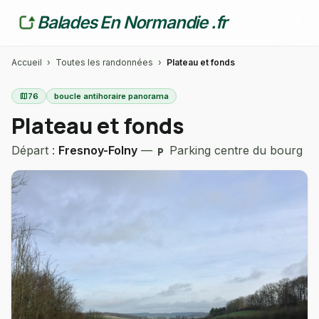
Balades En Normandie .fr
Accueil
›
Toutes les randonnées
›
Plateau et fonds
map
76
boucle antihoraire panorama
Plateau et fonds
Départ :
Fresnoy-Folny
—
Parking centre du bourg
local_parking