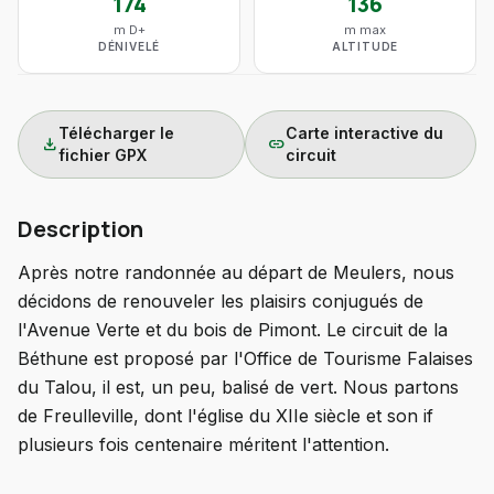
174
136
m D+
m max
DÉNIVELÉ
ALTITUDE
Télécharger le
Carte interactive du
download
link
fichier GPX
circuit
Description
Après notre randonnée au départ de Meulers, nous
décidons de renouveler les plaisirs conjugués de
l'Avenue Verte et du bois de Pimont. Le circuit de la
Béthune est proposé par l'Office de Tourisme Falaises
du Talou, il est, un peu, balisé de vert. Nous partons
de Freulleville, dont l'église du XIIe siècle et son if
plusieurs fois centenaire méritent l'attention.