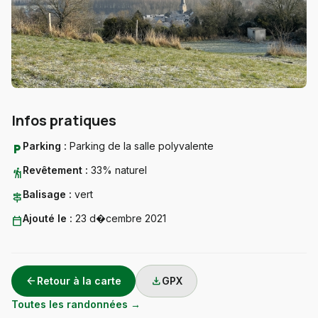
Infos pratiques
Parking :
Parking de la salle polyvalente
local_parking
Revêtement :
33% naturel
hiking
Balisage :
vert
signpost
Ajouté le :
23 d�cembre 2021
calendar_today
arrow_back
download
Retour à la carte
GPX
Toutes les randonnées →