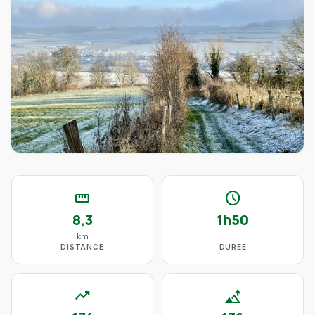
straighten
schedule
8,3
1h50
km
DISTANCE
DURÉE
trending_up
altitude