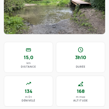
straighten
schedule
15,0
3h10
km
DISTANCE
DURÉE
trending_up
altitude
134
168
m D+
m max
DÉNIVELÉ
ALTITUDE