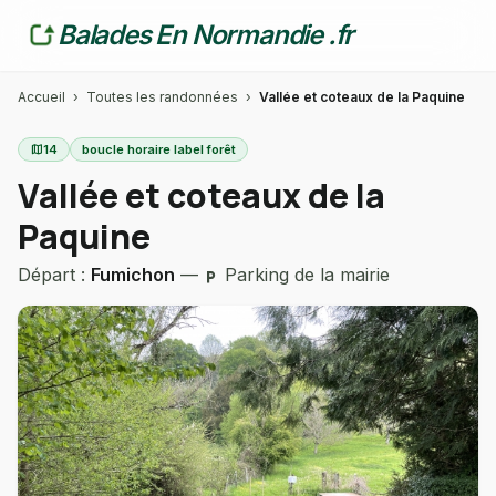
Balades En Normandie .fr
Accueil
›
Toutes les randonnées
›
Vallée et coteaux de la Paquine
map
14
boucle horaire label forêt
Vallée et coteaux de la
Paquine
Départ :
Fumichon
—
Parking de la mairie
local_parking