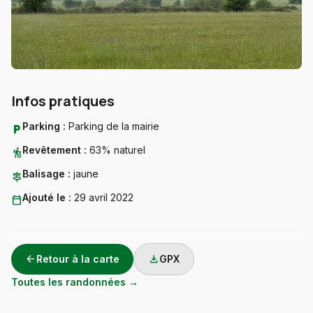
Infos pratiques
Parking :
Parking de la mairie
local_parking
Revêtement :
63% naturel
hiking
Balisage :
jaune
signpost
Ajouté le :
29 avril 2022
calendar_today
arrow_back
download
Retour à la carte
GPX
Toutes les randonnées →