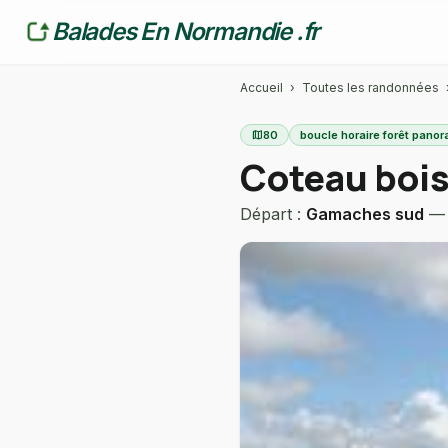
Balades En Normandie .fr
Accueil
›
Toutes les randonnées
map
80
boucle horaire forêt pano
Coteau boisé
Départ :
Gamaches sud