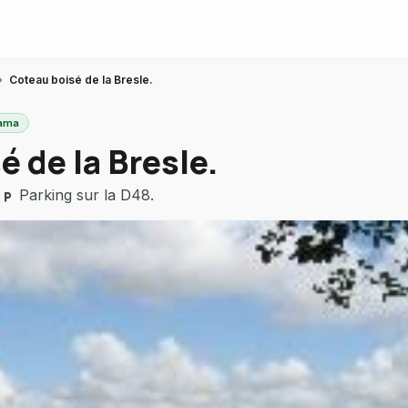
›
Coteau boisé de la Bresle.
rama
 de la Bresle.
—
Parking sur la D48.
local_parking