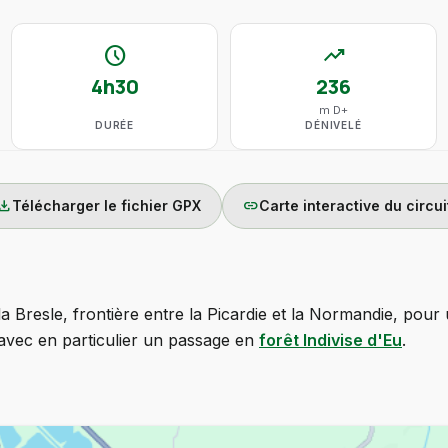
schedule
trending_up
4h30
236
m D+
DURÉE
DÉNIVELÉ
wnload
link
Télécharger le fichier GPX
Carte interactive du circui
la Bresle, frontière entre la Picardie et la Normandie, pour
avec en particulier un passage en
forêt Indivise d'Eu
.