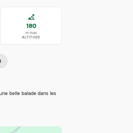
altitude
180
m max
ALTITUDE
t
 une belle balade dans les