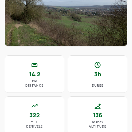
straighten
schedule
14,2
3h
km
DISTANCE
DURÉE
trending_up
altitude
322
136
m D+
m max
DÉNIVELÉ
ALTITUDE