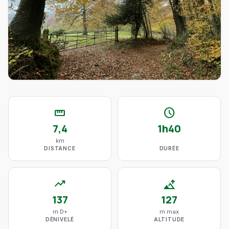
straighten
schedule
7,4
1h40
km
DISTANCE
DURÉE
trending_up
altitude
137
127
m D+
m max
DÉNIVELÉ
ALTITUDE