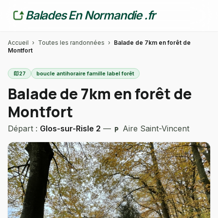
Balades En Normandie .fr
Accueil
›
Toutes les randonnées
›
Balade de 7km en forêt de
Montfort
map
27
boucle antihoraire famille label forêt
Balade de 7km en forêt de
Montfort
Départ :
Glos-sur-Risle 2
—
Aire Saint-Vincent
local_parking