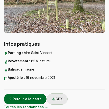
Infos pratiques
Parking :
Aire Saint-Vincent
local_parking
Revêtement :
85% naturel
hiking
Balisage :
jaune
signpost
Ajouté le :
16 novembre 2021
calendar_today
arrow_back
download
Retour à la carte
GPX
Toutes les randonnées →