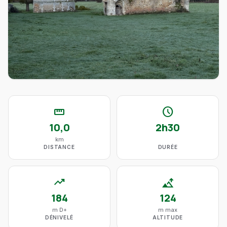
straighten
schedule
10,0
2h30
km
DISTANCE
DURÉE
trending_up
altitude
184
124
m D+
m max
DÉNIVELÉ
ALTITUDE