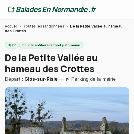
Balades En Normandie .fr
Accueil
›
Toutes les randonnées
›
De la Petite Vallée au hameau
des Crottes
map
27
boucle antihoraire forêt patrimoine
De la Petite Vallée au
hameau des Crottes
Départ :
Glos-sur-Risle
—
Parking de la mairie
local_parking