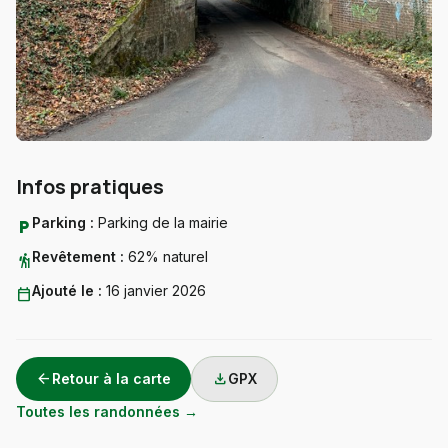
Infos pratiques
Parking :
Parking de la mairie
local_parking
Revêtement :
62% naturel
hiking
Ajouté le :
16 janvier 2026
calendar_today
arrow_back
download
Retour à la carte
GPX
Toutes les randonnées →