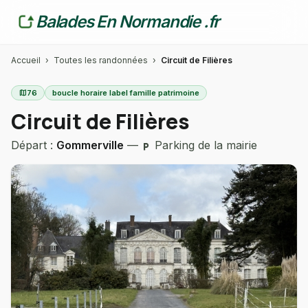
Balades En Normandie .fr
Accueil
›
Toutes les randonnées
›
Circuit de Filières
map
76
boucle horaire label famille patrimoine
Circuit de Filières
Départ :
Gommerville
—
Parking de la mairie
local_parking