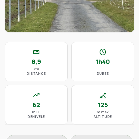
straighten
schedule
8,9
1h40
km
DISTANCE
DURÉE
trending_up
altitude
62
125
m D+
m max
DÉNIVELÉ
ALTITUDE