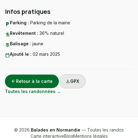
Infos pratiques
Parking :
Parking de la mairie
local_parking
Revêtement :
36% naturel
hiking
Balisage :
jaune
signpost
Ajouté le :
02 mars 2025
calendar_today
arrow_back
download
Retour à la carte
GPX
Toutes les randonnées →
© 2026
Balades en Normandie
— Toutes les randos
Carte interactive
Blog
Mentions légales