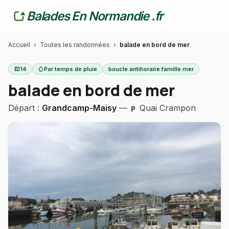
Balades En Normandie .fr
Accueil
›
Toutes les randonnées
›
balade en bord de mer
map
14
water_drop
Par temps de pluie
boucle antihoraire famille mer
balade en bord de mer
Départ :
Grandcamp-Maisy
—
Quai Crampon
local_parking