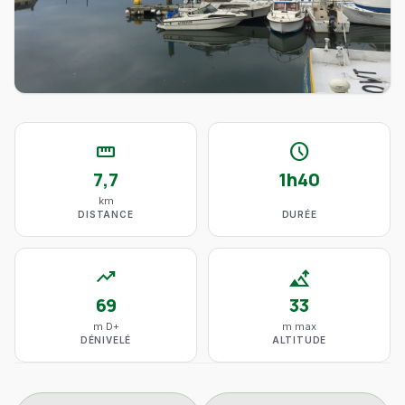
straighten
schedule
7,7
1h40
km
DISTANCE
DURÉE
trending_up
altitude
69
33
m D+
m max
DÉNIVELÉ
ALTITUDE