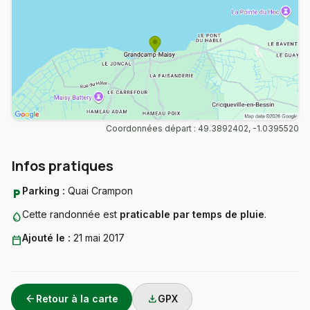
Coordonnées départ : 49.3892402, -1.0395520
Infos pratiques
Parking :
Quai Crampon
local_parking
Cette randonnée est
praticable par temps de pluie
.
water_drop
Ajouté le :
21 mai 2017
calendar_today
arrow_back
download
Retour à la carte
GPX