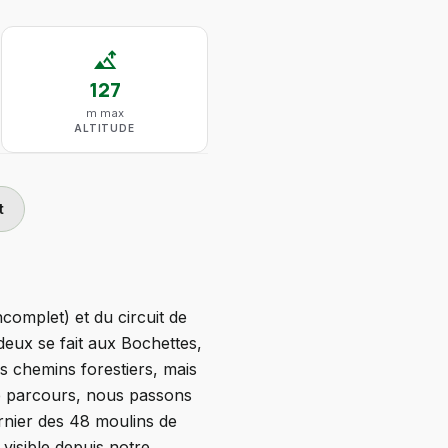
altitude
127
m max
ALTITUDE
t
complet) et du circuit de
deux se fait aux Bochettes,
s chemins forestiers, mais
de parcours, nous passons
rnier des 48 moulins de
 visible depuis notre