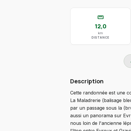
straighten
12,0
km
DISTANCE
do
Description
Cette randonnée est une con
La Maladrerie (balisage ble
par un passage sous la (br
aussi un panorama sur Evre
nous loin de l'ancienne lé
l'Iton entre Evreux et Gravi