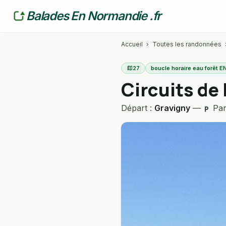
Balades En Normandie .fr
Accueil
›
Toutes les randonnées
map
27
boucle horaire eau forêt 
Circuits de 
Départ :
Gravigny
—
Park
local_parking