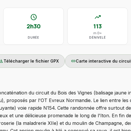
schedule
trending_up
2h30
113
m D+
DURÉE
DÉNIVELÉ
wnload
link
Télécharger le fichier GPX
Carte interactive du circui
caténation du circuit du Bois des Vignes (balisage jaune in
u), proposés par l'OT Evreux Normandie. Le lien entre les 
uyante) voie rapide N154. Cette randonnée offre surtout de
ux et une délicieuse promenade le long de l'Iton. En fin 
proserie (la maladrerie XIIe) et du moulin de Champagne, de
gny. Cet ancien moulin à blé a conservé sa roue, il est bien