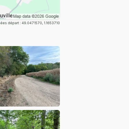
es départ : 49.0471570, 1.1653710