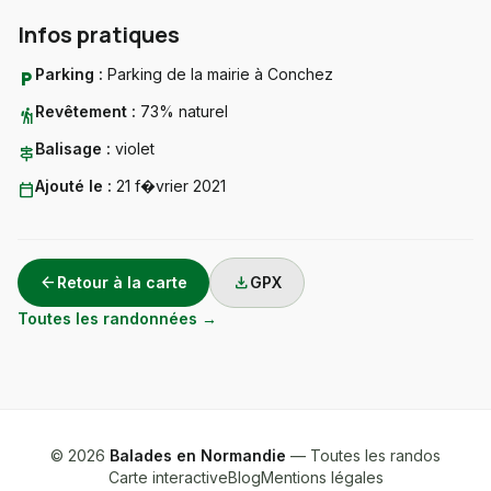
Infos pratiques
Parking :
Parking de la mairie à Conchez
local_parking
Revêtement :
73% naturel
hiking
Balisage :
violet
signpost
Ajouté le :
21 f�vrier 2021
calendar_today
arrow_back
download
Retour à la carte
GPX
Toutes les randonnées →
© 2026
Balades en Normandie
— Toutes les randos
Carte interactive
Blog
Mentions légales