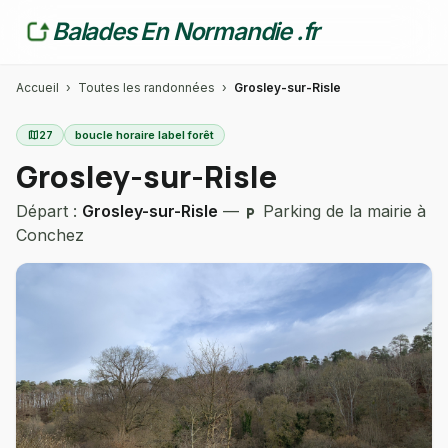
Balades En Normandie .fr
Accueil
›
Toutes les randonnées
›
Grosley-sur-Risle
map
27
boucle horaire label forêt
Grosley-sur-Risle
Départ :
Grosley-sur-Risle
—
Parking de la mairie à
local_parking
Conchez