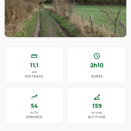
straighten
schedule
11,1
2h10
km
DISTANCE
DURÉE
trending_up
altitude
54
159
m D+
m max
DÉNIVELÉ
ALTITUDE