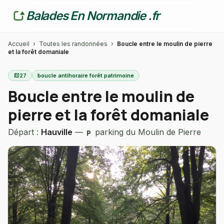
Balades En Normandie .fr
Accueil
›
Toutes les randonnées
›
Boucle entre le moulin de pierre
et la forêt domaniale
map
27
boucle antihoraire forêt patrimoine
Boucle entre le moulin de
pierre et la forêt domaniale
Départ :
Hauville
—
parking du Moulin de Pierre
local_parking