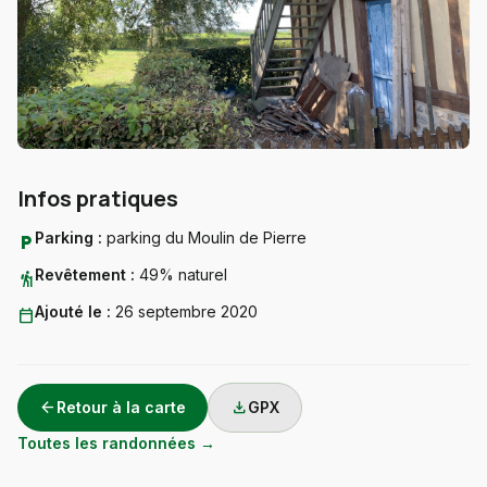
Infos pratiques
Parking :
parking du Moulin de Pierre
local_parking
Revêtement :
49% naturel
hiking
Ajouté le :
26 septembre 2020
calendar_today
arrow_back
download
Retour à la carte
GPX
Toutes les randonnées →