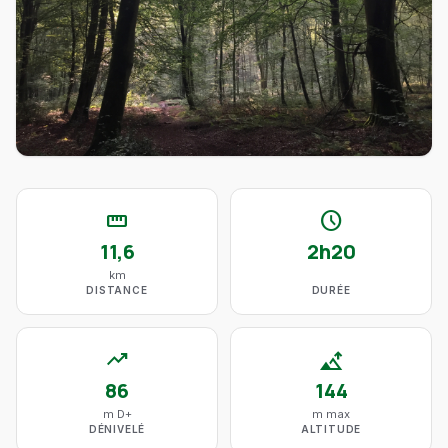
straighten
schedule
11,6
2h20
km
DISTANCE
DURÉE
trending_up
altitude
86
144
m D+
m max
DÉNIVELÉ
ALTITUDE