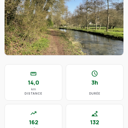
straighten
schedule
14,0
3h
km
DISTANCE
DURÉE
trending_up
altitude
162
132