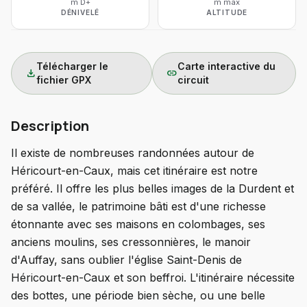
m D+
m max
DÉNIVELÉ
ALTITUDE
Télécharger le
Carte interactive du
download
link
fichier GPX
circuit
Description
Il existe de nombreuses randonnées autour de
Héricourt-en-Caux, mais cet itinéraire est notre
préféré. Il offre les plus belles images de la Durdent et
de sa vallée, le patrimoine bâti est d'une richesse
étonnante avec ses maisons en colombages, ses
anciens moulins, ses cressonnières, le manoir
d'Auffay, sans oublier l'église Saint-Denis de
Héricourt-en-Caux et son beffroi. L'itinéraire nécessite
des bottes, une période bien sèche, ou une belle