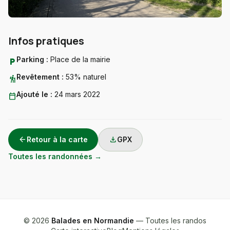
Infos pratiques
Parking :
Place de la mairie
local_parking
Revêtement :
53% naturel
hiking
Ajouté le :
24 mars 2022
calendar_today
arrow_back
download
Retour à la carte
GPX
Toutes les randonnées →
© 2026
Balades en Normandie
— Toutes les randos