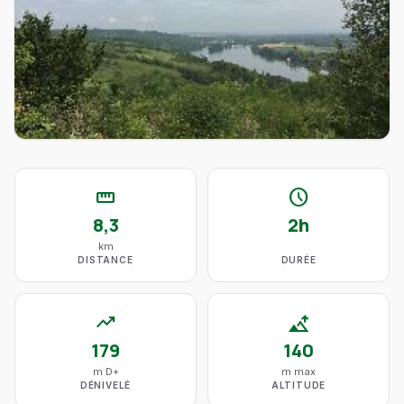
straighten
schedule
8,3
2h
km
DISTANCE
DURÉE
trending_up
altitude
179
140
m D+
m max
DÉNIVELÉ
ALTITUDE