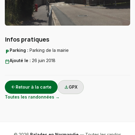
Infos pratiques
Parking :
Parking de la mairie
local_parking
Ajouté le :
26 juin 2018
calendar_today
arrow_back
download
Retour à la carte
GPX
Toutes les randonnées →
© 2026
Balades en Normandie
— Toutes les randos