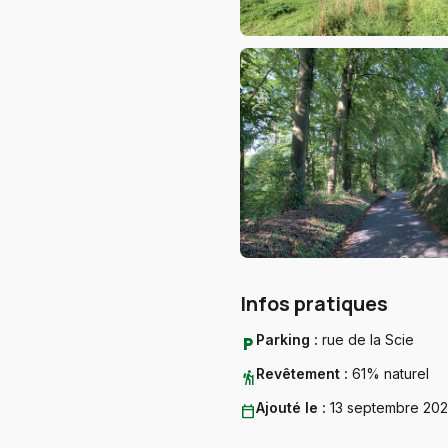
Infos pratiques
Parking :
rue de la Scie
local_parking
Revêtement :
61% naturel
hiking
Ajouté le :
13 septembre 20
calendar_today