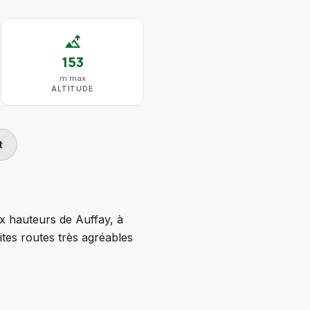
altitude
153
m max
ALTITUDE
t
ux hauteurs de Auffay, à
tes routes très agréables