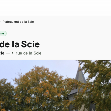
›
Plateau est de la Scie
ine
de la Scie
cie
—
rue de la Scie
local_parking