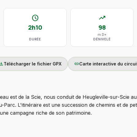
schedule
trending_up
2h10
98
m D+
DURÉE
DÉNIVELÉ
wnload
link
Télécharger le fichier GPX
Carte interactive du circui
eau est de la Scie, nous conduit de Heugleville-sur-Scie a
Parc. L'itinéraire est une succession de chemins et de peti
'une campagne riche de son patrimoine.