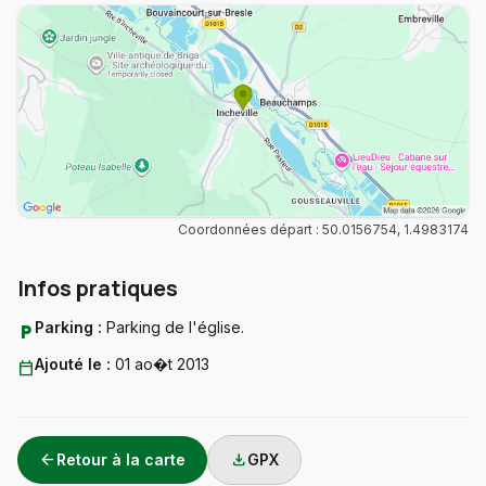
Coordonnées départ : 50.0156754, 1.4983174
Infos pratiques
Parking :
Parking de l'église.
local_parking
Ajouté le :
01 ao�t 2013
calendar_today
arrow_back
download
Retour à la carte
GPX