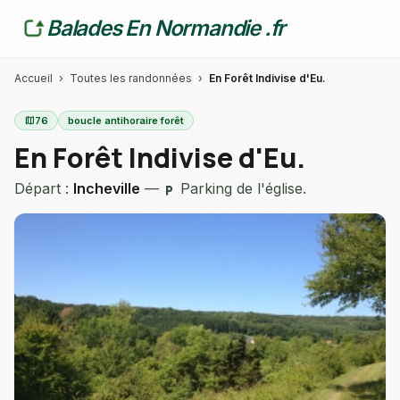
Balades En Normandie .fr
Accueil
›
Toutes les randonnées
›
En Forêt Indivise d'Eu.
map
76
boucle antihoraire forêt
En Forêt Indivise d'Eu.
Départ :
Incheville
—
Parking de l'église.
local_parking