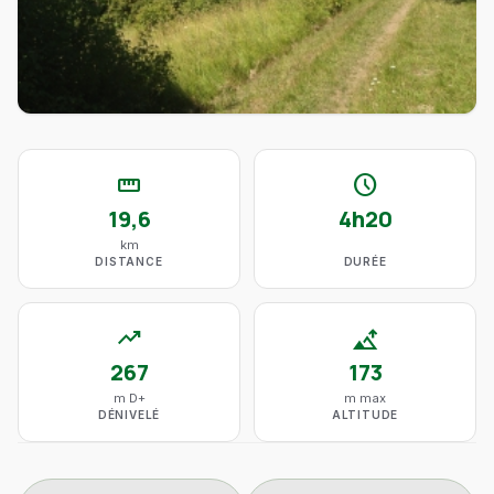
straighten
schedule
19,6
4h20
km
DISTANCE
DURÉE
trending_up
altitude
267
173
m D+
m max
DÉNIVELÉ
ALTITUDE