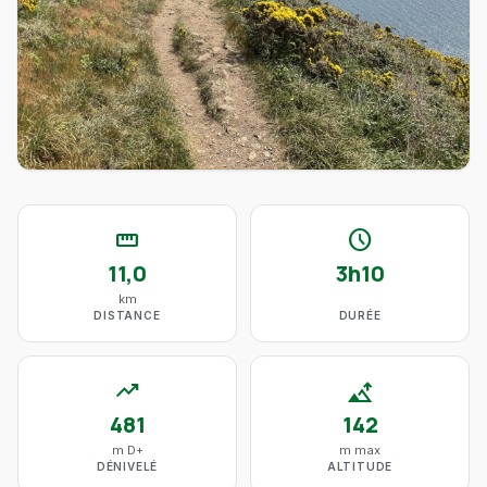
straighten
schedule
11,0
3h10
km
DISTANCE
DURÉE
trending_up
altitude
481
142
m D+
m max
DÉNIVELÉ
ALTITUDE