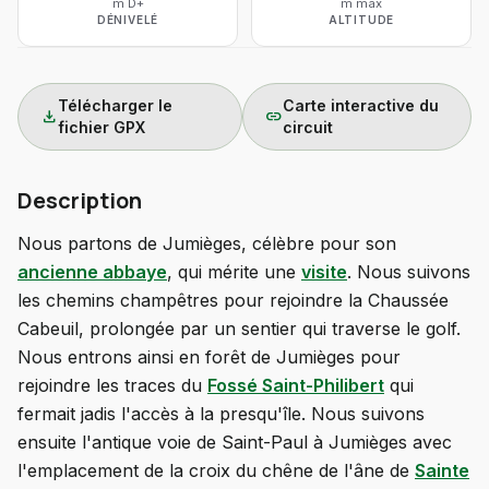
m D+
m max
DÉNIVELÉ
ALTITUDE
Télécharger le
Carte interactive du
download
link
fichier GPX
circuit
Description
Nous partons de Jumièges, célèbre pour son
ancienne abbaye
, qui mérite une
visite
. Nous suivons
les chemins champêtres pour rejoindre la Chaussée
Cabeuil, prolongée par un sentier qui traverse le golf.
Nous entrons ainsi en forêt de Jumièges pour
rejoindre les traces du
Fossé Saint-Philibert
qui
fermait jadis l'accès à la presqu'île. Nous suivons
ensuite l'antique voie de Saint-Paul à Jumièges avec
l'emplacement de la croix du chêne de l'âne de
Sainte