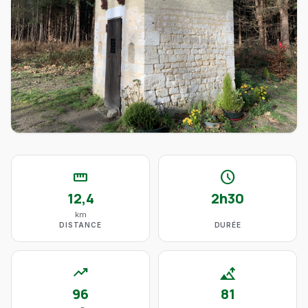
straighten
schedule
12,4
2h30
km
DISTANCE
DURÉE
trending_up
altitude
96
81