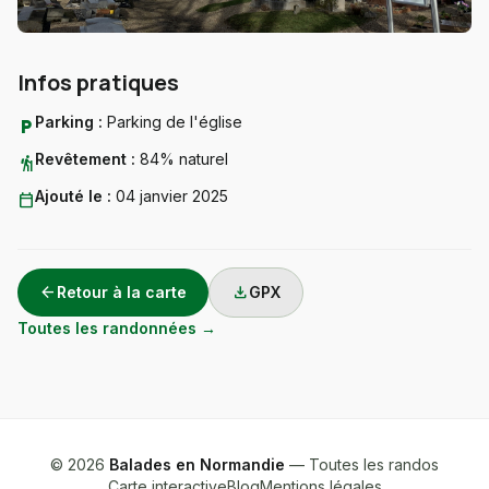
Infos pratiques
Parking :
Parking de l'église
local_parking
Revêtement :
84% naturel
hiking
Ajouté le :
04 janvier 2025
calendar_today
arrow_back
download
Retour à la carte
GPX
Toutes les randonnées →
© 2026
Balades en Normandie
— Toutes les randos
Carte interactive
Blog
Mentions légales