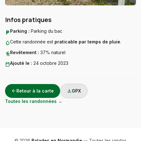
Infos pratiques
Parking :
Parking du bac
local_parking
Cette randonnée est
praticable par temps de pluie
.
water_drop
Revêtement :
37% naturel
hiking
Ajouté le :
24 octobre 2023
calendar_today
arrow_back
download
Retour à la carte
GPX
Toutes les randonnées →
© 2026
Balades en Normandie
— Toutes les randos