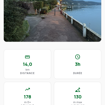
straighten
schedule
14,0
3h
km
DISTANCE
DURÉE
trending_up
altitude
178
130
m D+
m max