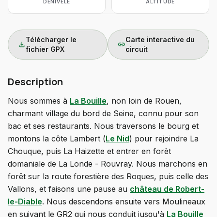
DÉNIVELÉ
ALTITUDE
Télécharger le
Carte interactive du
download
link
fichier GPX
circuit
Description
Nous sommes à
La Bouille
, non loin de Rouen,
charmant village du bord de Seine, connu pour son
bac et ses restaurants. Nous traversons le bourg et
montons la côte Lambert (
Le Nid
) pour rejoindre La
Chouque, puis La Haizette et entrer en forêt
domaniale de La Londe - Rouvray. Nous marchons en
forêt sur la route forestière des Roques, puis celle des
Vallons, et faisons une pause au
château de Robert-
le-Diable
. Nous descendons ensuite vers Moulineaux
en suivant le GR2 qui nous conduit jusqu'à
La Bouille