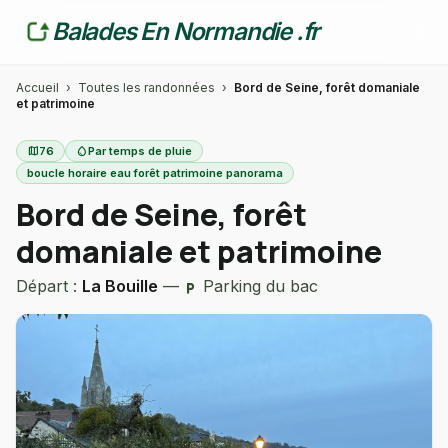
Balades En Normandie .fr
Accueil
›
Toutes les randonnées
›
Bord de Seine, forêt domaniale
et patrimoine
map
76
water_drop
Par temps de pluie
boucle horaire eau forêt patrimoine panorama
Bord de Seine, forêt
domaniale et patrimoine
Départ :
La Bouille
—
Parking du bac
local_parking