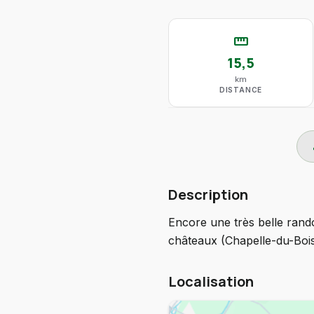
straighten
15,5
km
DISTANCE
do
Description
Encore une très belle rando
châteaux (Chapelle-du-Bois-
Localisation