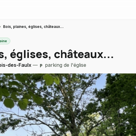
›
Bois, plaines, églises, châteaux...
moine
s, églises, châteaux...
ois-des-Faulx
—
parking de l'église
local_parking