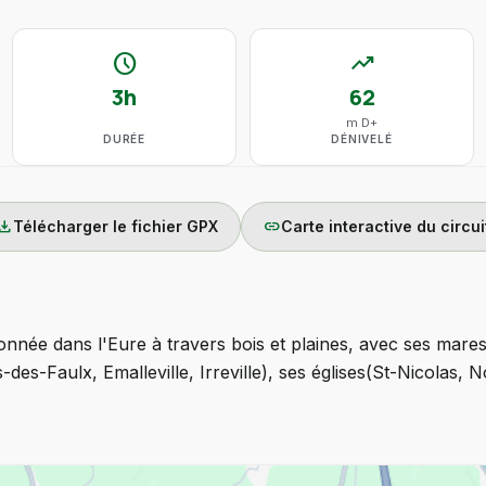
schedule
trending_up
3h
62
m D+
DURÉE
DÉNIVELÉ
wnload
link
Télécharger le fichier GPX
Carte interactive du circui
nnée dans l'Eure à travers bois et plaines, avec ses mares, 
des-Faulx, Emalleville, Irreville), ses églises(St-Nicolas,