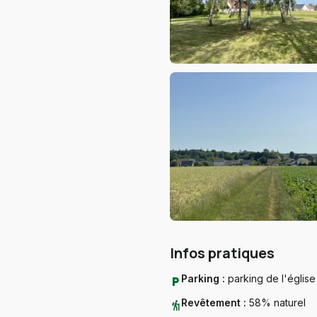
Infos pratiques
Parking :
parking de l'église
local_parking
Revêtement :
58% naturel
hiking