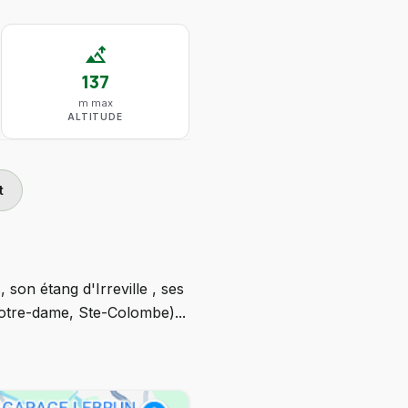
altitude
137
m max
ALTITUDE
t
son étang d'Irreville , ses
 Notre-dame, Ste-Colombe)...