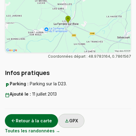
Coordonnées départ : 48.9783164, 0.7861567
Infos pratiques
Parking :
Parking sur la D23.
local_parking
Ajouté le :
11 juillet 2013
calendar_today
arrow_back
download
Retour à la carte
GPX
Toutes les randonnées →