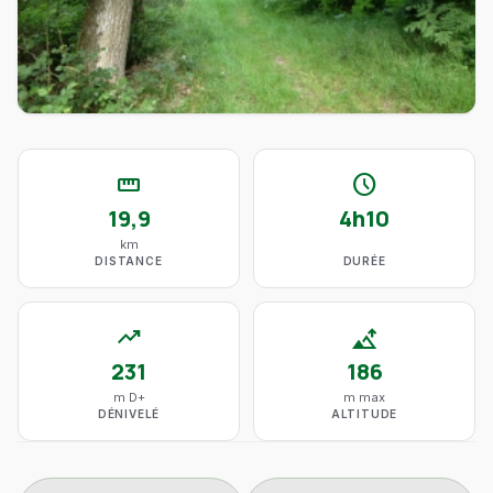
straighten
schedule
19,9
4h10
km
DISTANCE
DURÉE
trending_up
altitude
231
186
m D+
m max
DÉNIVELÉ
ALTITUDE