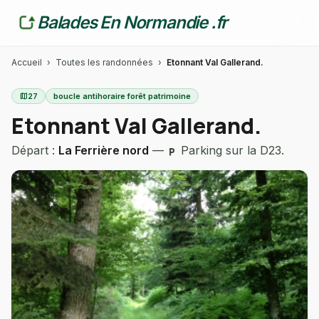
Balades En Normandie .fr
Accueil
›
Toutes les randonnées
›
Etonnant Val Gallerand.
map
27
boucle antihoraire forêt patrimoine
Etonnant Val Gallerand.
Départ :
La Ferrière nord
—
Parking sur la D23.
local_parking