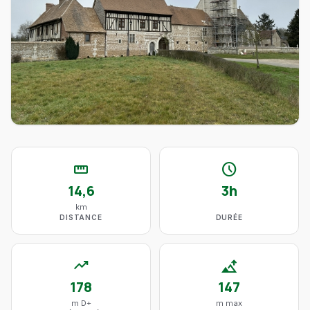
straighten
schedule
14,6
3h
km
DISTANCE
DURÉE
trending_up
altitude
178
147
m D+
m max