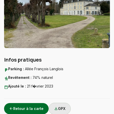
Infos pratiques
Parking :
Allée François Langlois
local_parking
Revêtement :
74% naturel
hiking
Ajouté le :
21 f�vrier 2023
calendar_today
arrow_back
download
Retour à la carte
GPX