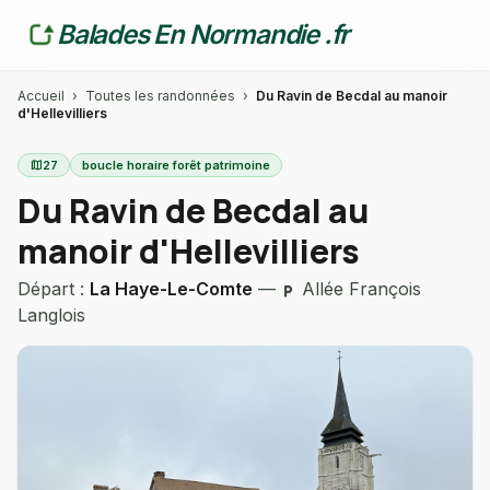
Balades En Normandie .fr
Accueil
›
Toutes les randonnées
›
Du Ravin de Becdal au manoir
d'Hellevilliers
map
27
boucle horaire forêt patrimoine
Du Ravin de Becdal au
manoir d'Hellevilliers
Départ :
La Haye-Le-Comte
—
Allée François
local_parking
Langlois