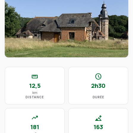
straighten
schedule
12,5
2h30
km
DISTANCE
DURÉE
trending_up
altitude
181
163