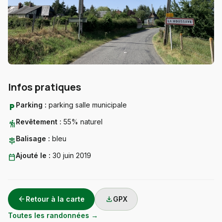
Infos pratiques
Parking :
parking salle municipale
local_parking
Revêtement :
55% naturel
hiking
Balisage :
bleu
signpost
Ajouté le :
30 juin 2019
calendar_today
arrow_back
download
Retour à la carte
GPX
Toutes les randonnées →