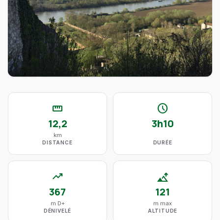
straighten
schedule
12,2
3h10
km
DISTANCE
DURÉE
trending_up
altitude
367
121
m D+
m max
DÉNIVELÉ
ALTITUDE