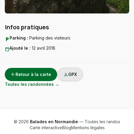
Infos pratiques
Parking :
Parking des visiteurs
local_parking
Ajouté le :
12 avril 2018
calendar_today
arrow_back
download
Retour à la carte
GPX
Toutes les randonnées →
© 2026
Balades en Normandie
— Toutes les randos
Carte interactive
Blog
Mentions légales