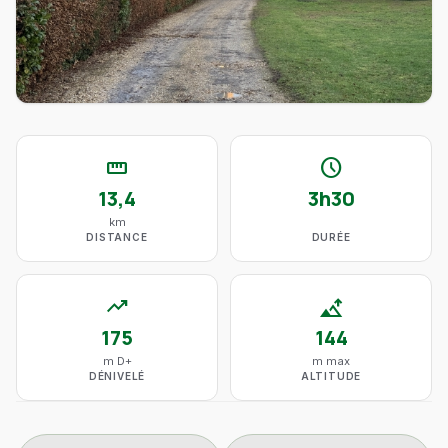
straighten
schedule
13,4
3h30
km
DISTANCE
DURÉE
trending_up
altitude
175
144
m D+
m max
DÉNIVELÉ
ALTITUDE