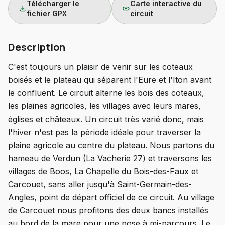
Télécharger le
Carte interactive du
download
link
fichier GPX
circuit
Description
C'est toujours un plaisir de venir sur les coteaux
boisés et le plateau qui séparent l'Eure et l'Iton avant
le confluent. Le circuit alterne les bois des coteaux,
les plaines agricoles, les villages avec leurs mares,
églises et châteaux. Un circuit très varié donc, mais
l'hiver n'est pas la période idéale pour traverser la
plaine agricole au centre du plateau. Nous partons du
hameau de Verdun (La Vacherie 27) et traversons les
villages de Boos, La Chapelle du Bois-des-Faux et
Carcouet, sans aller jusqu'à Saint-Germain-des-
Angles, point de départ officiel de ce circuit. Au village
de Carcouet nous profitons des deux bancs installés
au bord de la mare pour une pose à mi-parcours. Le