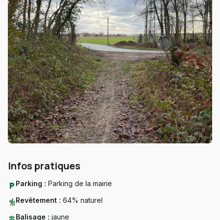
Infos pratiques
Parking :
Parking de la mairie
local_parking
Revêtement :
64% naturel
hiking
Balisage :
jaune
signpost