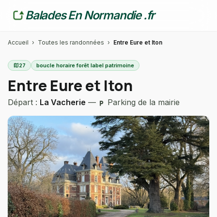
Balades En Normandie .fr
Accueil
›
Toutes les randonnées
›
Entre Eure et Iton
map
27
boucle horaire forêt label patrimoine
Entre Eure et Iton
Départ :
La Vacherie
—
Parking de la mairie
local_parking