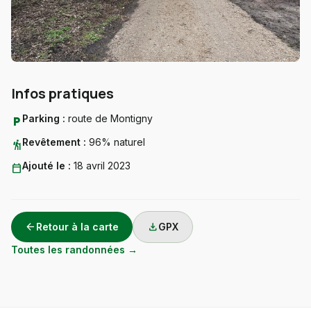
Infos pratiques
Parking :
route de Montigny
local_parking
Revêtement :
96% naturel
hiking
Ajouté le :
18 avril 2023
calendar_today
arrow_back
download
Retour à la carte
GPX
Toutes les randonnées →