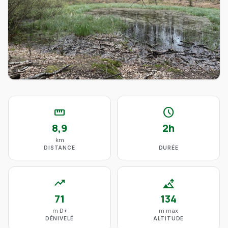
straighten
schedule
8,9
2h
km
DISTANCE
DURÉE
trending_up
altitude
71
134
m D+
m max
DÉNIVELÉ
ALTITUDE