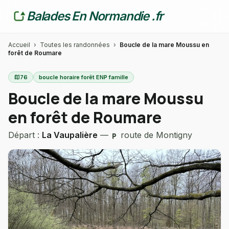
Balades En Normandie .fr
Accueil
›
Toutes les randonnées
›
Boucle de la mare Moussu en
forêt de Roumare
map
76
boucle horaire forêt ENP famille
Boucle de la mare Moussu
en forêt de Roumare
Départ :
La Vaupalière
—
route de Montigny
local_parking