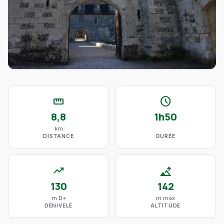
straighten
schedule
8,8
1h50
km
DISTANCE
DURÉE
trending_up
altitude
130
142
m D+
m max
DÉNIVELÉ
ALTITUDE