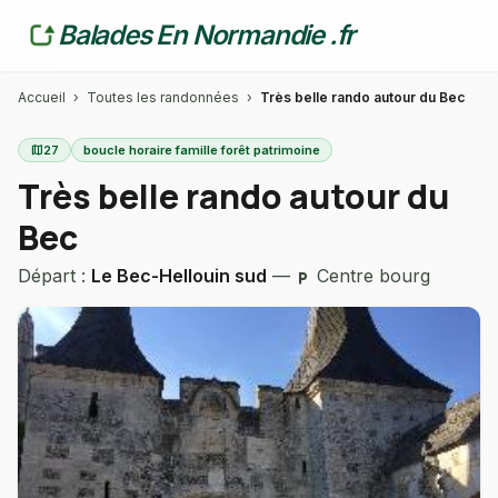
Balades En Normandie .fr
Accueil
›
Toutes les randonnées
›
Très belle rando autour du Bec
map
27
boucle horaire famille forêt patrimoine
Très belle rando autour du
Bec
Départ :
Le Bec-Hellouin sud
—
Centre bourg
local_parking