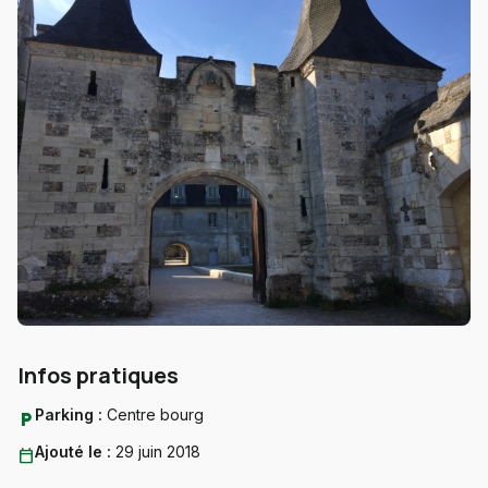
Infos pratiques
Parking :
Centre bourg
local_parking
Ajouté le :
29 juin 2018
calendar_today