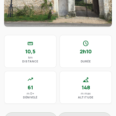
straighten
schedule
10,5
2h10
km
DISTANCE
DURÉE
trending_up
altitude
61
148
m D+
m max
DÉNIVELÉ
ALTITUDE