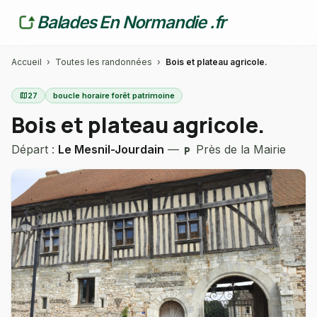
Balades En Normandie .fr
Accueil
›
Toutes les randonnées
›
Bois et plateau agricole.
map
27
boucle horaire forêt patrimoine
Bois et plateau agricole.
Départ :
Le Mesnil-Jourdain
—
Près de la Mairie
local_parking