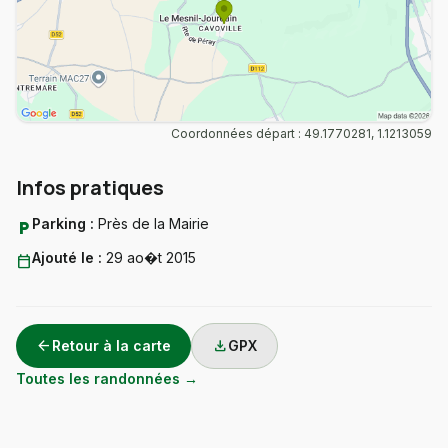
Coordonnées départ : 49.1770281, 1.1213059
Infos pratiques
Parking :
Près de la Mairie
local_parking
Ajouté le :
29 ao�t 2015
calendar_today
arrow_back
download
Retour à la carte
GPX
Toutes les randonnées →