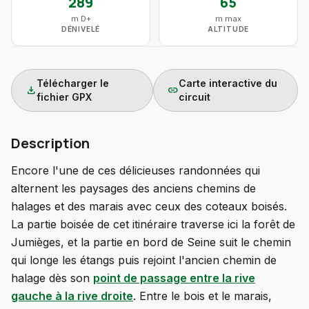
289
65
m D+
m max
DÉNIVELÉ
ALTITUDE
Télécharger le
Carte interactive du
download
link
fichier GPX
circuit
Description
Encore l'une de ces délicieuses randonnées qui
alternent les paysages des anciens chemins de
halages et des marais avec ceux des coteaux boisés.
La partie boisée de cet itinéraire traverse ici la forêt de
Jumièges, et la partie en bord de Seine suit le chemin
qui longe les étangs puis rejoint l'ancien chemin de
halage dès son
point de passage entre la rive
gauche à la rive droite
. Entre le bois et le marais,