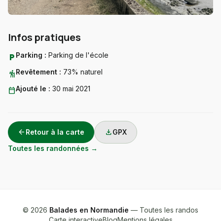
Infos pratiques
Parking :
Parking de l'école
local_parking
Revêtement :
73% naturel
hiking
Ajouté le :
30 mai 2021
calendar_today
arrow_back
download
Retour à la carte
GPX
Toutes les randonnées →
© 2026
Balades en Normandie
— Toutes les randos
Carte interactive
Blog
Mentions légales