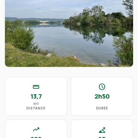
straighten
schedule
13,7
2h50
km
DISTANCE
DURÉE
trending_up
altitude