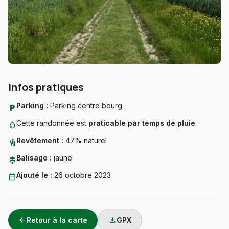
Infos pratiques
Parking :
Parking centre bourg
local_parking
Cette randonnée est
praticable par temps de pluie
.
water_drop
Revêtement :
47% naturel
hiking
Balisage :
jaune
signpost
Ajouté le :
26 octobre 2023
calendar_today
arrow_back
download
Retour à la carte
GPX