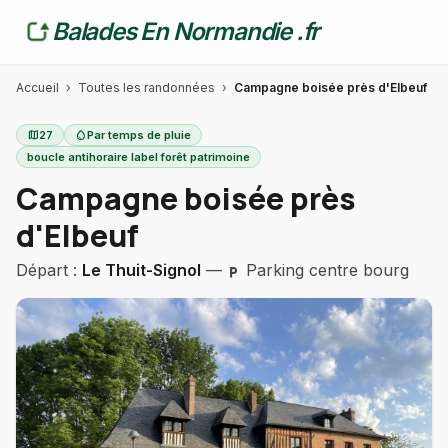
Balades En Normandie .fr
Accueil
›
Toutes les randonnées
›
Campagne boisée près d'Elbeuf
map
27
water_drop
Par temps de pluie
boucle antihoraire label forêt patrimoine
Campagne boisée près
d'Elbeuf
Départ :
Le Thuit-Signol
—
Parking centre bourg
local_parking