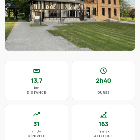
straighten
schedule
13,7
2h40
km
DISTANCE
DURÉE
trending_up
altitude
31
163
m D+
m max
DÉNIVELÉ
ALTITUDE