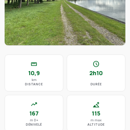
straighten
schedule
10,9
2h10
km
DISTANCE
DURÉE
trending_up
altitude
167
115
m D+
m max
DÉNIVELÉ
ALTITUDE