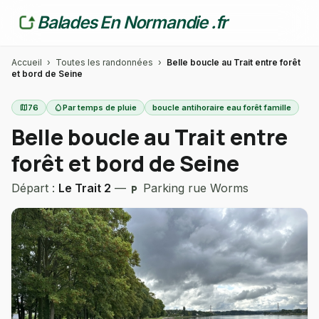
Balades En Normandie .fr
Accueil
›
Toutes les randonnées
›
Belle boucle au Trait entre forêt
et bord de Seine
map
76
water_drop
Par temps de pluie
boucle antihoraire eau forêt famille
Belle boucle au Trait entre
forêt et bord de Seine
Départ :
Le Trait 2
—
Parking rue Worms
local_parking