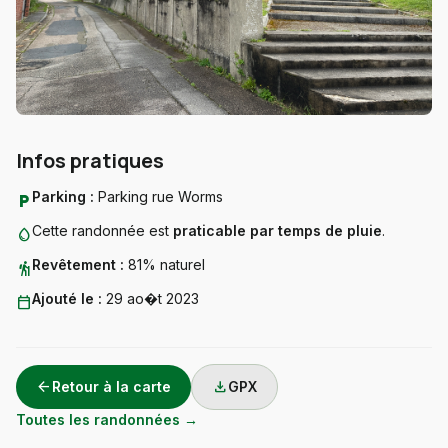
Infos pratiques
Parking :
Parking rue Worms
local_parking
Cette randonnée est
praticable par temps de pluie
.
water_drop
Revêtement :
81% naturel
hiking
Ajouté le :
29 ao�t 2023
calendar_today
arrow_back
download
Retour à la carte
GPX
Toutes les randonnées →