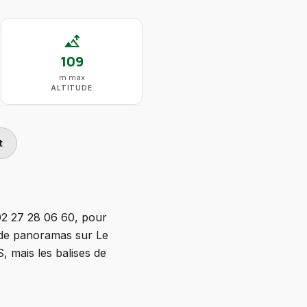
altitude
109
m max
ALTITUDE
t
 02 27 28 06 60, pour
ée de panoramas sur Le
, mais les balises de