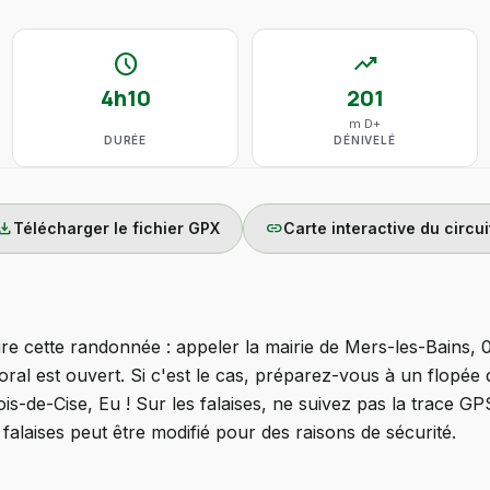
schedule
trending_up
4h10
201
m D+
DURÉE
DÉNIVELÉ
wnload
link
Télécharger le fichier GPX
Carte interactive du circui
ire cette randonnée : appeler la mairie de Mers-les-Bains,
ittoral est ouvert. Si c'est le cas, préparez-vous à un flop
is-de-Cise, Eu ! Sur les falaises, ne suivez pas la trace GPS
 falaises peut être modifié pour des raisons de sécurité.