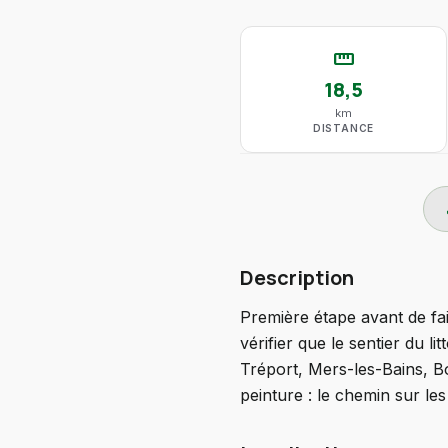
straighten
18,5
km
DISTANCE
do
Description
Première étape avant de fa
vérifier que le sentier du l
Tréport, Mers-les-Bains, Bo
peinture : le chemin sur les