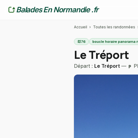
Balades En Normandie .fr
Accueil
›
Toutes les randonnées
map
76
boucle horaire panorama 
Le Tréport
Départ :
Le Tréport
—
Pl
local_parking