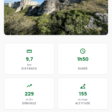
straighten
schedule
9,7
1h50
km
DISTANCE
DURÉE
trending_up
altitude
229
155
m D+
m max
DÉNIVELÉ
ALTITUDE