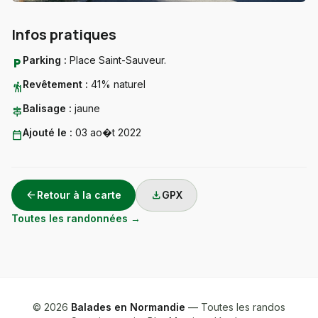
Infos pratiques
Parking :
Place Saint-Sauveur.
local_parking
Revêtement :
41% naturel
hiking
Balisage :
jaune
signpost
Ajouté le :
03 ao�t 2022
calendar_today
arrow_back
download
Retour à la carte
GPX
Toutes les randonnées →
© 2026
Balades en Normandie
— Toutes les randos