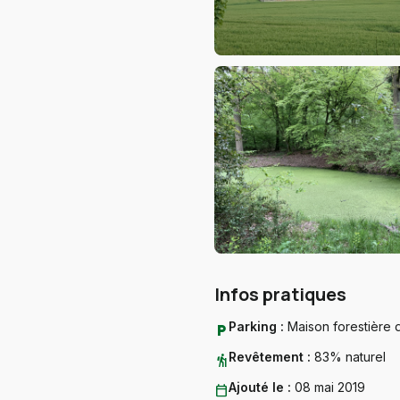
Infos pratiques
Parking :
Maison forestière 
local_parking
Revêtement :
83% naturel
hiking
Ajouté le :
08 mai 2019
calendar_today