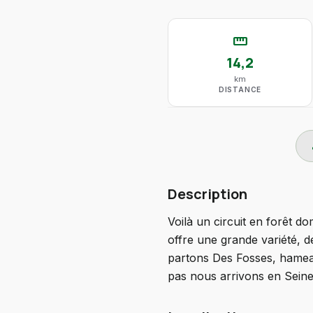
straighten
14,2
km
DISTANCE
do
Description
Voilà un circuit en forêt d
offre une grande variété, 
partons Des Fosses, hamea
pas nous arrivons en Seine