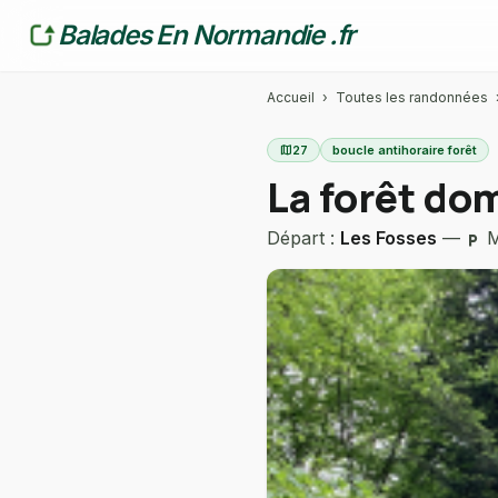
Balades En Normandie .fr
Accueil
›
Toutes les randonnées
map
27
boucle antihoraire forêt
La forêt do
Départ :
Les Fosses
—
M
local_parking