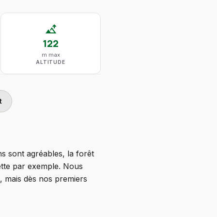
altitude
122
m max
ALTITUDE
t
s sont agréables, la forêt
ette par exemple. Nous
 mais dès nos premiers