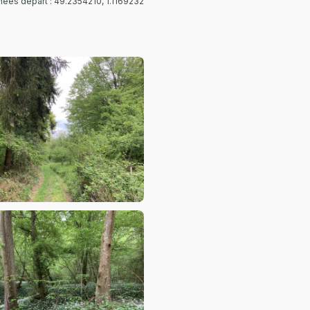
ées départ : 49.2354210, 1.1169232