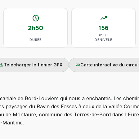
schedule
trending_up
2h50
156
m D+
DURÉE
DÉNIVELÉ
wnload
link
Télécharger le fichier GPX
Carte interactive du circui
omaniale de Bord-Louviers qui nous a enchantés. Les chemin
des paysages du Ravin des Fosses à ceux de la vallée Corm
u de Montaure, commune des Terres-de-Bord dans l'Eure,
-Maritime.