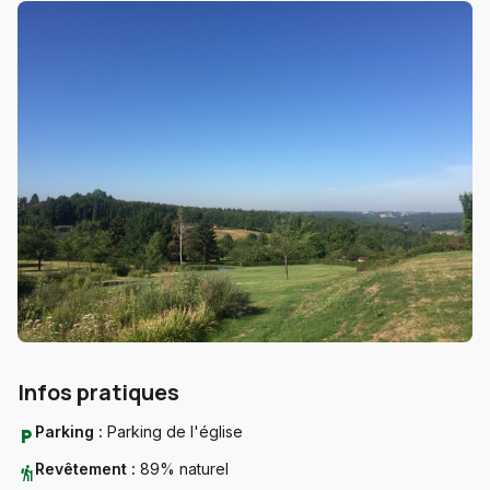
Infos pratiques
Parking :
Parking de l'église
local_parking
Revêtement :
89% naturel
hiking