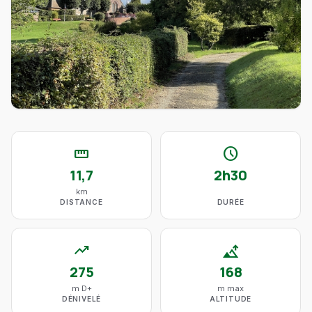
straighten
schedule
11,7
2h30
km
DISTANCE
DURÉE
trending_up
altitude
275
168
m D+
m max
DÉNIVELÉ
ALTITUDE