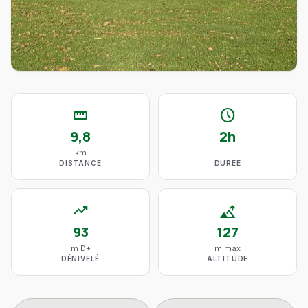
straighten
schedule
9,8
2h
km
DISTANCE
DURÉE
trending_up
altitude
93
127
m D+
m max
DÉNIVELÉ
ALTITUDE