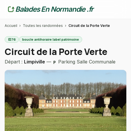
Balades En Normandie .fr
Accueil
›
Toutes les randonnées
›
Circuit de la Porte Verte
map
76
boucle antihoraire label patrimoine
Circuit de la Porte Verte
Départ :
Limpiville
—
Parking Salle Communale
local_parking