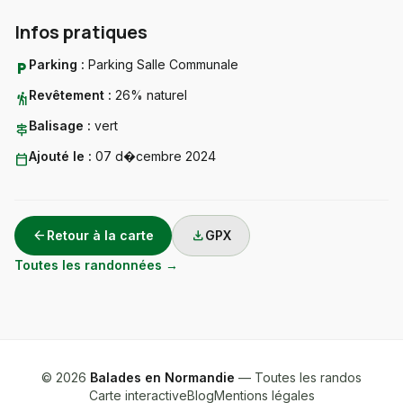
Infos pratiques
Parking :
Parking Salle Communale
local_parking
Revêtement :
26% naturel
hiking
Balisage :
vert
signpost
Ajouté le :
07 d�cembre 2024
calendar_today
arrow_back
download
Retour à la carte
GPX
Toutes les randonnées →
© 2026
Balades en Normandie
— Toutes les randos
Carte interactive
Blog
Mentions légales