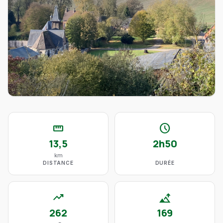
straighten
schedule
13,5
2h50
km
DISTANCE
DURÉE
trending_up
altitude
262
169