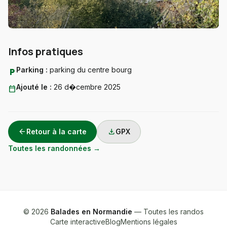
Infos pratiques
Parking :
parking du centre bourg
local_parking
Ajouté le :
26 d�cembre 2025
calendar_today
arrow_back
download
Retour à la carte
GPX
Toutes les randonnées →
© 2026
Balades en Normandie
— Toutes les randos
Carte interactive
Blog
Mentions légales