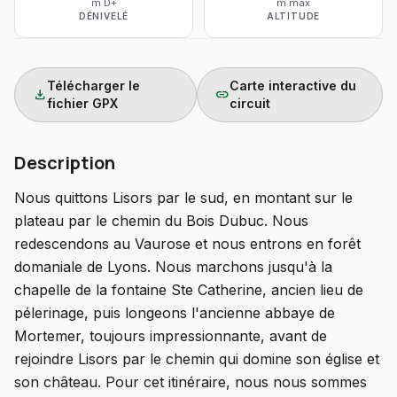
m D+
m max
DÉNIVELÉ
ALTITUDE
Télécharger le
Carte interactive du
download
link
fichier GPX
circuit
Description
Nous quittons Lisors par le sud, en montant sur le
plateau par le chemin du Bois Dubuc. Nous
redescendons au Vaurose et nous entrons en forêt
domaniale de Lyons. Nous marchons jusqu'à la
chapelle de la fontaine Ste Catherine, ancien lieu de
pélerinage, puis longeons l'ancienne abbaye de
Mortemer, toujours impressionnante, avant de
rejoindre Lisors par le chemin qui domine son église et
son château. Pour cet itinéraire, nous nous sommes