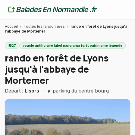
Balades En Normandie .fr
Accueil
›
Toutes les randonnées
›
rando en forêt de Lyons jusqu'à
l'abbaye de Mortemer
map
27
boucle antihoraire label panorama forêt patrimoine légende
rando en forêt de Lyons
jusqu'à l'abbaye de
Mortemer
Départ :
Lisors
—
parking du centre bourg
local_parking