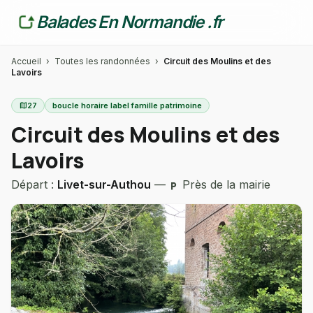
Balades En Normandie .fr
Accueil
›
Toutes les randonnées
›
Circuit des Moulins et des
Lavoirs
map
27
boucle horaire label famille patrimoine
Circuit des Moulins et des
Lavoirs
Départ :
Livet-sur-Authou
—
Près de la mairie
local_parking