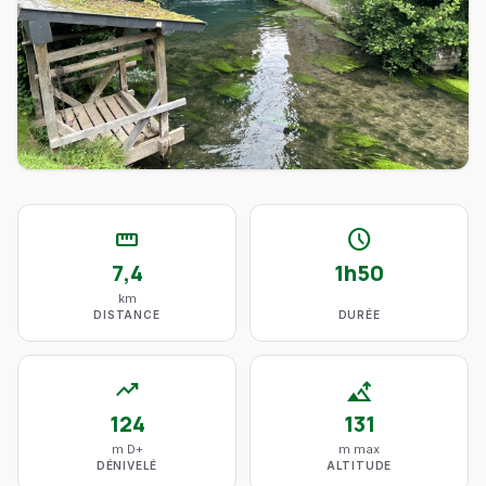
straighten
schedule
7,4
1h50
km
DISTANCE
DURÉE
trending_up
altitude
124
131
m D+
m max
DÉNIVELÉ
ALTITUDE