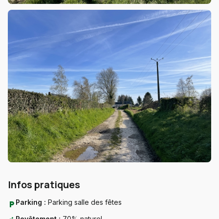
Infos pratiques
Parking :
Parking salle des fêtes
local_parking
Revêtement :
70% naturel