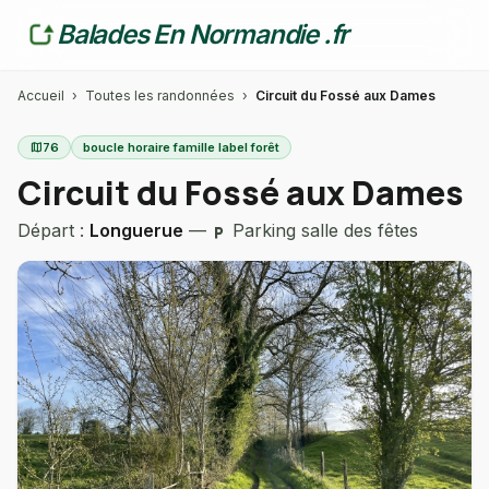
Balades En Normandie .fr
Accueil
›
Toutes les randonnées
›
Circuit du Fossé aux Dames
map
76
boucle horaire famille label forêt
Circuit du Fossé aux Dames
Départ :
Longuerue
—
Parking salle des fêtes
local_parking