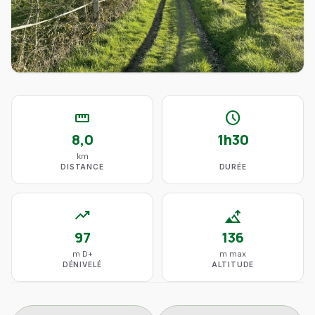
straighten
schedule
8,0
1h30
km
DISTANCE
DURÉE
trending_up
altitude
97
136
m D+
m max
DÉNIVELÉ
ALTITUDE