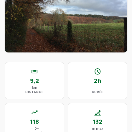
straighten
schedule
9,2
2h
km
DISTANCE
DURÉE
trending_up
altitude
118
132
m D+
m max