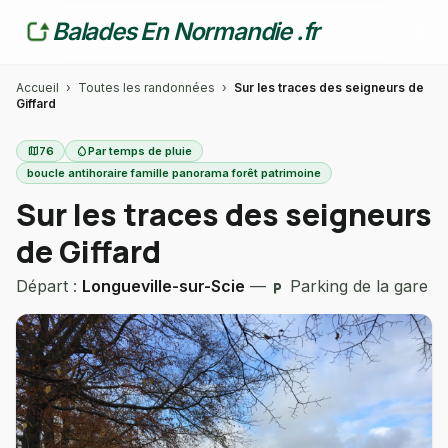
Balades En Normandie .fr
Accueil
›
Toutes les randonnées
›
Sur les traces des seigneurs de
Giffard
map
76
water_drop
Par temps de pluie
boucle antihoraire famille panorama forêt patrimoine
Sur les traces des seigneurs
de Giffard
Départ :
Longueville-sur-Scie
—
Parking de la gare
local_parking