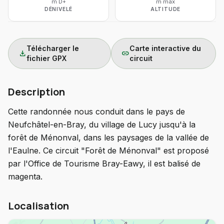
m D+
m max
DÉNIVELÉ
ALTITUDE
Télécharger le
Carte interactive du
download
link
fichier GPX
circuit
Description
Cette randonnée nous conduit dans le pays de
Neufchâtel-en-Bray, du village de Lucy jusqu'à la
forêt de Ménonval, dans les paysages de la vallée de
l'Eaulne. Ce circuit "Forêt de Ménonval" est proposé
par l'Office de Tourisme Bray-Eawy, il est balisé de
magenta.
Localisation