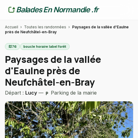
Balades En Normandie .fr
Accueil
›
Toutes les randonnées
›
Paysages de la vallée d'Eaulne
près de Neufchâtel-en-Bray
map
76
boucle horaire label forêt
Paysages de la vallée
d'Eaulne près de
Neufchâtel-en-Bray
Départ :
Lucy
—
Parking de la mairie
local_parking