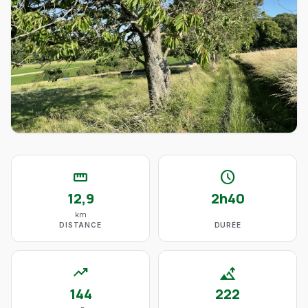
straighten
schedule
12,9
2h40
km
DISTANCE
DURÉE
trending_up
altitude
144
222