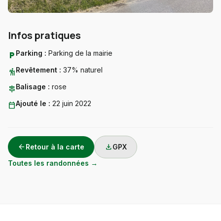
Infos pratiques
Parking :
Parking de la mairie
local_parking
Revêtement :
37% naturel
hiking
Balisage :
rose
signpost
Ajouté le :
22 juin 2022
calendar_today
arrow_back
download
Retour à la carte
GPX
Toutes les randonnées →