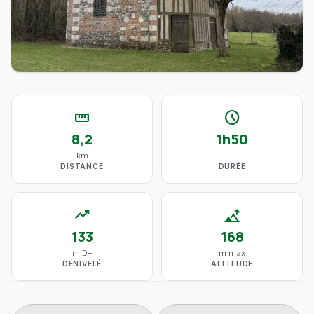
straighten
schedule
8,2
1h50
km
DISTANCE
DURÉE
trending_up
altitude
133
168
m D+
m max
DÉNIVELÉ
ALTITUDE