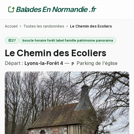
Balades En Normandie .fr
Accueil
›
Toutes les randonnées
›
Le Chemin des Ecoliers
map
27
boucle horaire forêt label famille patrimoine panorama
Le Chemin des Ecoliers
Départ :
Lyons-la-Forêt 4
—
Parking de l'église
local_parking